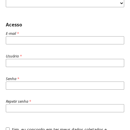
Acesso
E-mail
*
Usuário
*
Senha
*
Repetir senha
*
Sim, eu concordo em ter meus dados coletados e