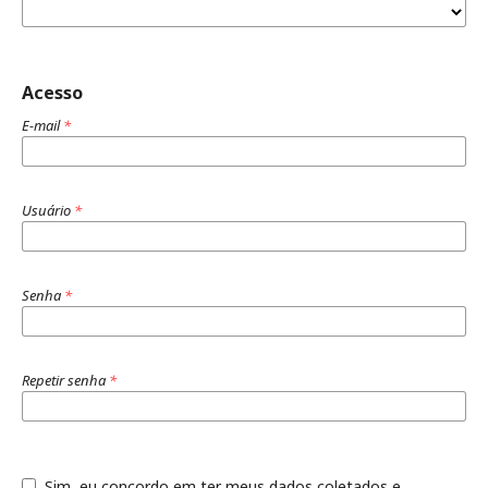
Acesso
E-mail
*
Usuário
*
Senha
*
Repetir senha
*
Sim, eu concordo em ter meus dados coletados e