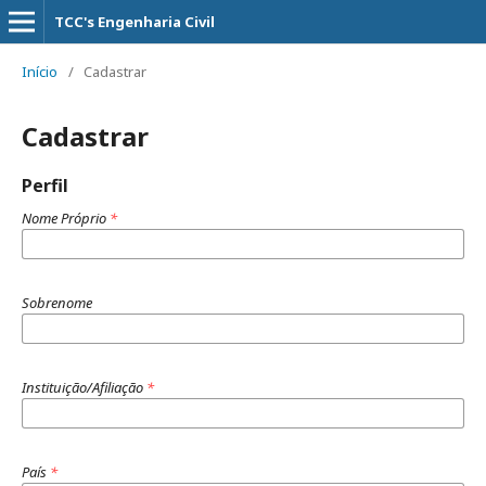
TCC's Engenharia Civil
Início
/
Cadastrar
Cadastrar
Perfil
Nome Próprio
*
Sobrenome
Instituição/Afiliação
*
País
*