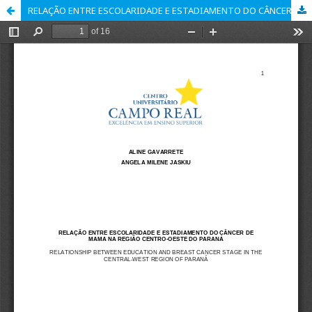
RELAÇÃO ENTRE ESCOLARIDADE E ESTADIAMENTO DO CÂNCER DE MAMA NA REGIÃO CENTRO-OESTE DO PARANÁ