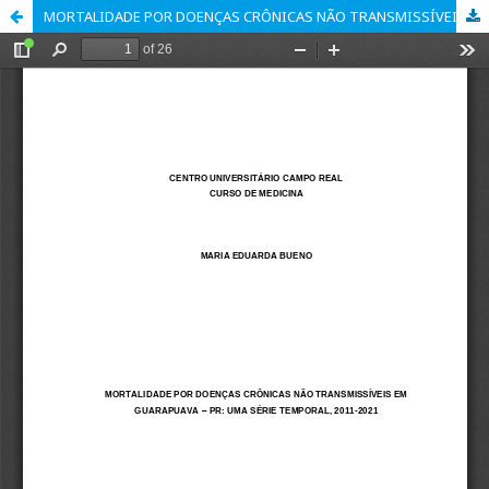
MORTALIDADE POR DOENÇAS CRÔNICAS NÃO TRANSMISSÍVEIS EM GUARAPUAVA – PR