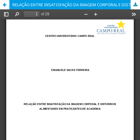
RELAÇÃO ENTRE INSATISFAÇÃO DA IMAGEM CORPORAL E DISTÚRBIOS ALIMENTARES EM PRATICANTES DE ACADEMIA