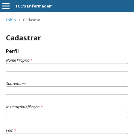
TCC's Enfermagem
Início
/
Cadastrar
Cadastrar
Perfil
Nome Próprio
*
Sobrenome
Instituição/Afiliação
*
País
*