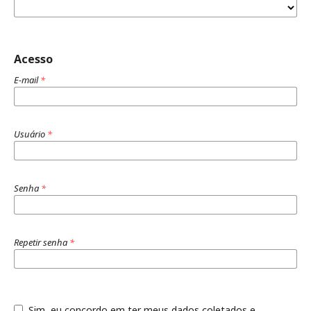
Acesso
E-mail
*
Usuário
*
Senha
*
Repetir senha
*
Sim, eu concordo em ter meus dados coletados e