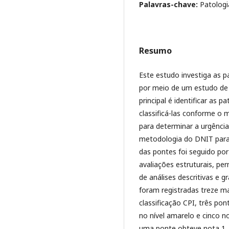
Palavras-chave:
Patologi
Resumo
Este estudo investiga as 
por meio de um estudo de 
principal é identificar as 
classificá-las conforme o 
para determinar a urgênci
metodologia do DNIT para
das pontes foi seguido por
avaliações estruturais, per
de análises descritivas e g
foram registradas treze m
classificação CPI, três pon
no nível amarelo e cinco 
uma ponte obteve nota 1,