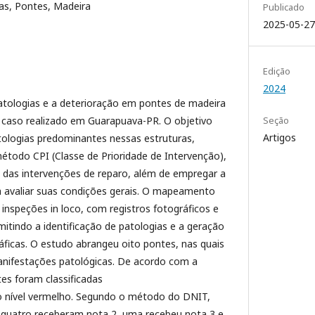
as, Pontes, Madeira
Publicado
2025-05-27
Edição
2024
patologias e a deterioração em pontes de madeira
caso realizado em Guarapuava-PR. O objetivo
Seção
Artigos
patologias predominantes nessas estruturas,
método CPI (Classe de Prioridade de Intervenção),
a das intervenções de reparo, além de empregar a
 avaliar suas condições gerais. O mapeamento
 inspeções in loco, com registros fotográficos e
mitindo a identificação de patologias e a geração
ráficas. O estudo abrangeu oito pontes, nas quais
anifestações patológicas. De acordo com a
tes foram classificadas
no nível vermelho. Segundo o método do DNIT,
 quatro receberam nota 2, uma recebeu nota 3 e