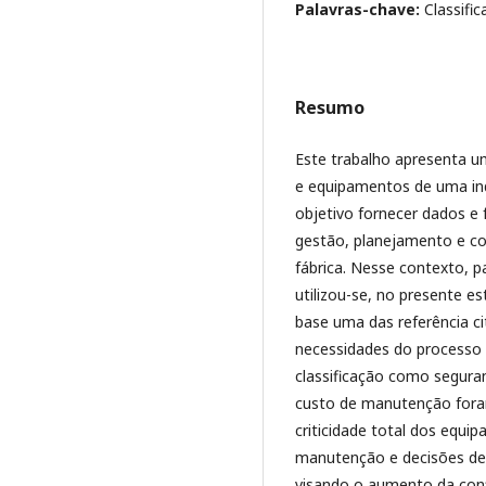
Palavras-chave:
Classific
Resumo
Este trabalho apresenta um
e equipamentos de uma ind
objetivo fornecer dados e
gestão, planejamento e co
fábrica. Nesse contexto, pa
utilizou-se, no presente 
base uma das referência c
necessidades do processo p
classificação como seguran
custo de manutenção fora
criticidade total dos equ
manutenção e decisões d
visando o aumento da conf