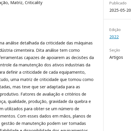
ação, Matriz, Criticality
Publicado
2025-05-20
Edição
2022
a análise detalhada da criticidade das máquinas
ústria cimenteira. Dita análise tem como
Seção
Artigos
 ferramentas capazes de apoiarem as decisões da
ntrole da manutenção dos ativos industriais da
ra definir a criticidade de cada equipamento,
estudo, uma matriz de criticidade que tomou como
itadas, mas teve que ser adaptada para as
rodutivo. Fatores de avaliação e critérios de
ça, qualidade, produção, gravidade da quebra e
m utilizados para obter-se um número de
ipamentos. Com esses dados em mãos, planos de
e gestão de manutenção podem ser tomadas
iabilidade e disponibilidade dos equipamentos