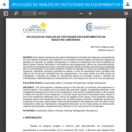
APLICAÇÃO DE ANÁLISE DE CRITICIDADE EM EQUIPAMENTOS NA INDÚSTRIA CIMENTEIRA