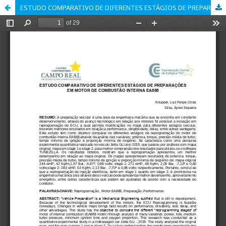
ESTUDO COMPARATIVO DE DIFERENTES ESTÁGIOS DE PREPARAÇÕES EM MOTOR DE COMBUSTÃO INTERNA EA888