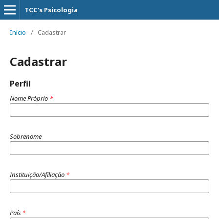
TCC's Psicologia
Início
/
Cadastrar
Cadastrar
Perfil
Nome Próprio
*
Sobrenome
Instituição/Afiliação
*
País
*