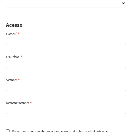
Acesso
E-mail
*
Usuário
*
Senha
*
Repetir senha
*
Sim, eu concordo em ter meus dados coletados e