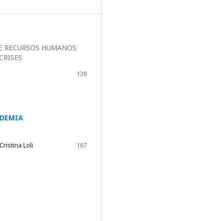
 E RECURSOS HUMANOS
CRISES
138
NDEMIA
ristina Loli
167