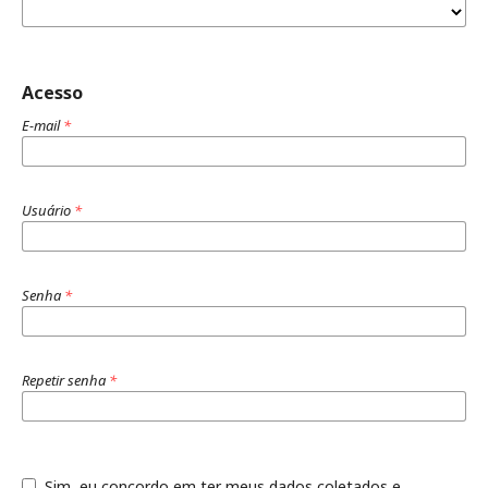
Acesso
E-mail
*
Usuário
*
Senha
*
Repetir senha
*
Sim, eu concordo em ter meus dados coletados e