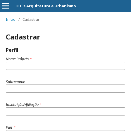
TCC's Arquitetura e Urbanismo
Início
/
Cadastrar
Cadastrar
Perfil
Nome Próprio
*
Sobrenome
Instituição/Afiliação
*
País
*