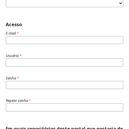
Acesso
E-mail
*
Usuário
*
Senha
*
Repetir senha
*
Em quais repositórios deste portal que gostaria de