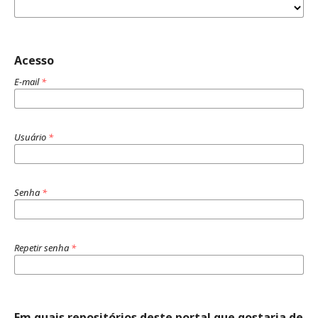
Acesso
E-mail
*
Usuário
*
Senha
*
Repetir senha
*
Em quais repositórios deste portal que gostaria de