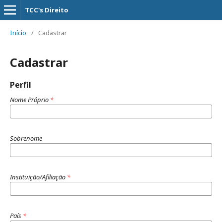
TCC's Direito
Início
/
Cadastrar
Cadastrar
Perfil
Nome Próprio
*
Sobrenome
Instituição/Afiliação
*
País
*