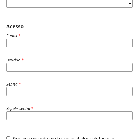
Acesso
E-mail
*
Usuário
*
Senha
*
Repetir senha
*
Sim, eu concordo em ter meus dados coletados e