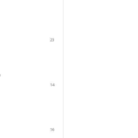
23
á
14
16