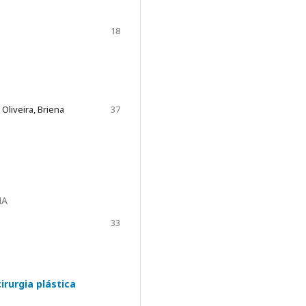
18
Oliveira, Briena
37
NA
33
irurgia plástica