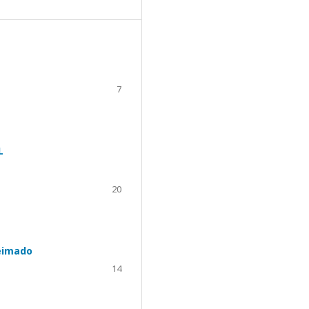
7
L
20
eimado
14