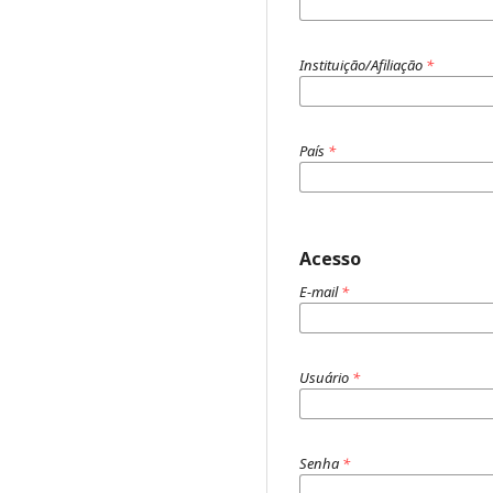
Instituição/Afiliação
*
País
*
Acesso
E-mail
*
Usuário
*
Senha
*