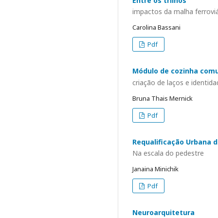
Entre os trilhos
impactos da malha ferrovi
Carolina Bassani
Pdf
Módulo de cozinha comu
criação de laços e identi
Bruna Thais Mernick
Pdf
Requalificação Urbana d
Na escala do pedestre
Janaina Minichik
Pdf
Neuroarquitetura