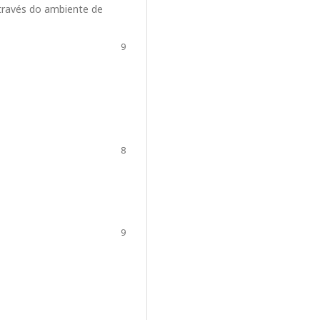
través do ambiente de
9
8
9
L