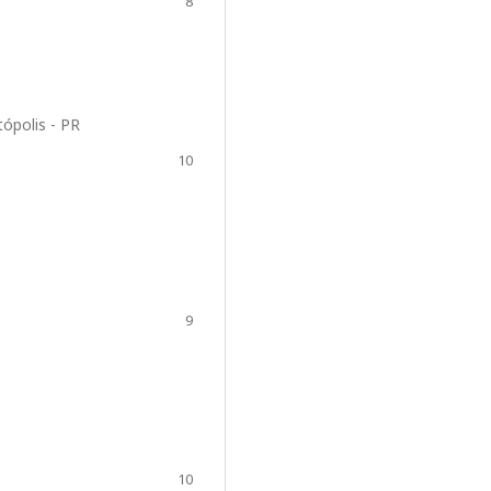
8
ópolis - PR
10
9
10